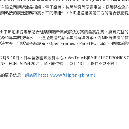
子有限公司
通過液晶模組、電子設備、抗菌除臭等健康事業，從製造企業
裝到粘接的廣泛服務和高水平的零組件，MIE還通過與第三方的聯合技術
ouch不斷追求從專業貼合組裝到顯示集成解決方案的最高品質，擁有完整
資源和專業的技術水平，通過先進的顯示集成解決方案，為MIE提供高品質
決方案，包括電子紙設備、Open Frames、Panel PC，滿足不同領域
12月8-10日，日本幕張國際展覽中心，VasTouch和MIE ELECTRONICS CO.
NETECH JAPAN 2021，MIE展位號：【31-43】，我們不見不散！
出的更多信息，
請訪問 https://www.ftj.jp/en-gb.html