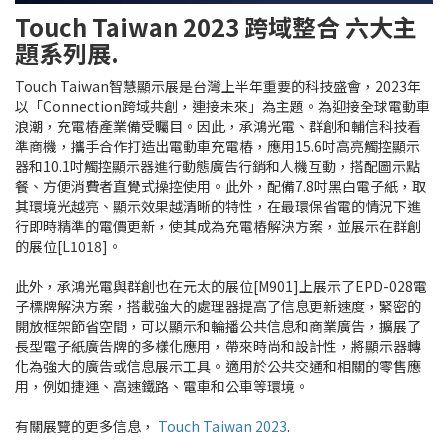
Touch Taiwan 2023 跨域整合 六大主
題系列展.
Touch Taiwan
智慧顯示展是台灣上半年重要的科技盛會，
2023
年
以「
Connection
跨域共創，連接未來」為主題。為迎接全球電動車
浪潮，充電樁產業備受矚目。因此，承鴻光電、群創和輔信科技看
準商機，攜手合作打造出電動車充電樁，應用
15.6
吋高亮觸控顯示
器和
10.1
吋觸控顯示器進行動態廣告行銷和人機互動，搭配圖示點
餐、方便消費者直覺式操控使用。此外，配備
7.8
吋黑白電子紙，取
其環境光越亮、顯示效果越清晰的特性，在最環保省電的情況下進
行即時精準的電價更新，使其成為充電樁解決方案，並展示在群創
的展位
[L1018]
。
此外，承鴻光電與群創也在元太的展位[M901]上展示了EPD-028電
子標牌解決方案，搭載強大的處理器提高了信息更新速度，緊密的
開放框架節省空間，可以顯示和輪播公共信息和商業廣告，擴展了
長型電子紙廣告牌的多樣化應用，帶來時尚和設計性，將顯示器轉
化為強大的廣告或信息展示工具。適用於公共交通和相關的零售應
用，例如捷運、高速鐵路、電車和公車等環境。
有關展覽的更多信息，
Touch Taiwan 2023
.