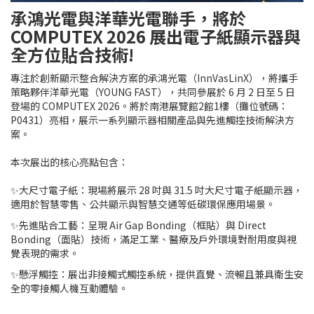
承鴻光電與洋華光電聯手，將於
COMPUTEX 2026 展出電子紙顯示器與
全方位貼合技術!
專注於創新顯示整合解決方案的承鴻光電（InnVasLinX），將攜手
策略夥伴洋華光電（YOUNG FAST），共同參展於 6 月 2 日至 5 日
登場的 COMPUTEX 2026。將於南港展覽館2館1樓（攤位號碼：
P0431）亮相，展示一系列顯示器相關產品與先進觸控技術解決方
案。
本次展出的核心亮點包含：
✨大尺寸電子紙：現場將展示 28 吋與 31.5 吋大尺寸電子紙顯示器，
適用於智慧零售、公共顯示與智慧交通等低碳環保應用場景。
✨先進貼合工藝：呈現 Air Gap Bonding（框貼）與 Direct
Bonding（面貼）技術，滿足工業、醫療及戶外環境對耐用度與視
覺表現的需求。
✨懸浮觸控：展出非接觸式觸控系統，提供直覺、流暢且兼具衛生安
全的零接觸人機互動體驗。